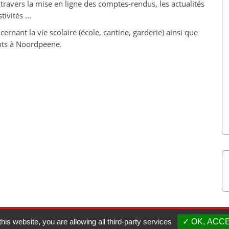
travers la mise en ligne des comptes-rendus, les actualités
vités ...
ernant la vie scolaire (école, cantine, garderie) ainsi que
ents à Noordpeene.
this website, you are allowing all third-party services
✓ OK, ACC