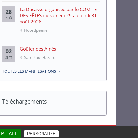
La Ducasse organisée par le COMITÉ
28
DES FÊTES du samedi 29 au lundi 31
AOÛ
août 2026
Noordpeene
Goûter des Ainés
02
Salle Paul Hazard
SEPT
TOUTES LES MANIFESATIONS
Téléchargements
Mentions légales
EPT ALL
PERSONALIZE